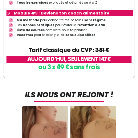
Tous les exercices
expliqués et détaillés de A à Z
Module #3 : Deviens ton coach alimentaire
Ma méthode
pour connaître tes besoins
sans régime
Les
bonnes pratiques
pour éviter la
rétention d'eau
Liste de courses
complète pour t'organiser
Recettes
pour te faire plaisir
sans culpabiliser
Tarif classique du CVP :
381 €
AUJOURD'HUI, SEULEMENT 147€
ou 3 x 49 € sans frais
ILS NOUS ONT REJOINT !