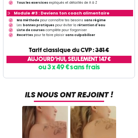
Tous les exercices
expliqués et détaillés de A à Z
Module #3 : Deviens ton coach alimentaire
Ma méthode
pour connaître tes besoins
sans régime
Les
bonnes pratiques
pour éviter la
rétention d'eau
Liste de courses
complète pour t'organiser
Recettes
pour te faire plaisir
sans culpabiliser
Tarif classique du CVP :
381 €
AUJOURD'HUI, SEULEMENT 147€
ou 3 x 49 € sans frais
ILS NOUS ONT REJOINT !