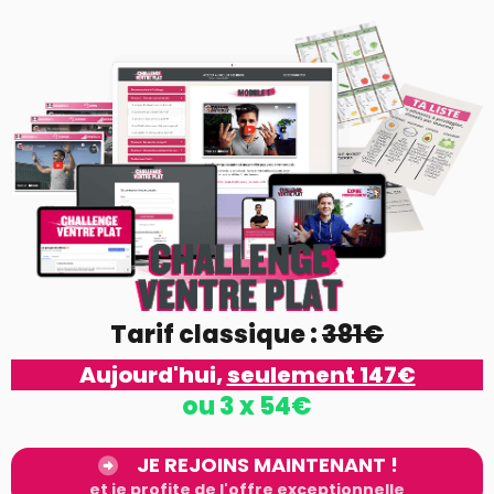
Tarif classique :
381€
Aujourd'hui,
seulement 147€
ou 3 x 54€
JE REJOINS MAINTENANT !
et je profite de l'offre exceptionnelle