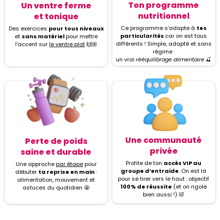
Ton programme
Un ventre ferme
nutritionnel
et tonique
Ce programme s’adapte à
tes
Des exercices
pour tous niveaux
particularités
car on est tous
et
sans matériel
pour mettre
différents ! Simple, adapté et sans
l’accent sur
le ventre plat
🙌🏼
régime :
un vrai
rééquilibrage alimentaire
🍒
Une communauté
Perte de poids
privée
saine et durable
Profite de ton
accès VIP au
Une approche
par étape
pour
groupe d’entraide
. On est là
débuter
ta reprise en main
:
pour se tirer vers le haut : objectif
alimentation, mouvement et
100% de réussite
(et on rigole
astuces du quotidien 🤩
bien aussi !) 🤣